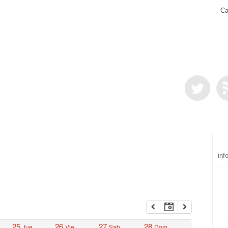
Ca
inf
25
26
27
28
Jue
Vie
Sab
Dom