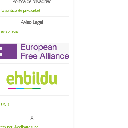
Política de privacidad
 la política de privacidad
Aviso Legal
 aviso legal
X
ets por @ealkartasuna