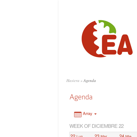
0:00
1:00
2:00
3:00
4:00
Hasiera
»
Agenda
5:00
Agenda
6:00
Array
WEEK OF DICIEMBRE 22
7:00
22
23
24
Lun
Mar
Mie