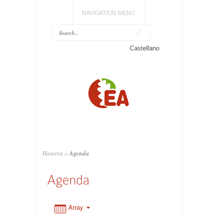
NAVIGATION MENU
Castellano
0:00
1:00
2:00
3:00
Hasiera
»
Agenda
Agenda
4:00
5:00
Array