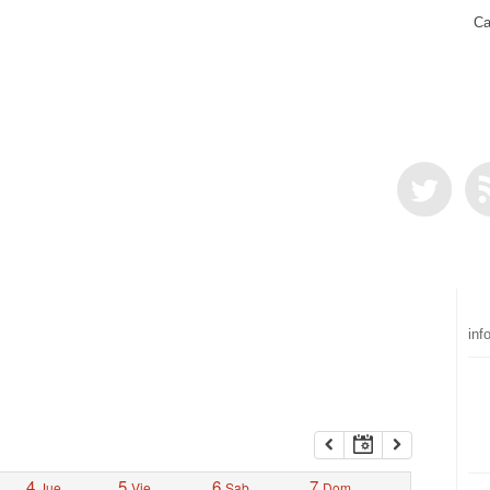
Ca
inf
4
5
6
7
Jue
Vie
Sab
Dom