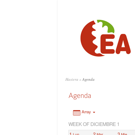
0:00
1:00
2:00
3:00
4:00
Hasiera
»
Agenda
5:00
Agenda
6:00
Array
WEEK OF DICIEMBRE 1
7:00
1
2
3
Lun
Mar
Mie