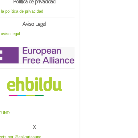
Política de privacidad
 la política de privacidad
Aviso Legal
 aviso legal
X
ets por @ealkartasuna