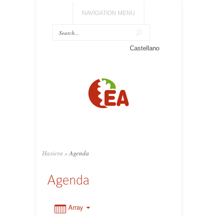
NAVIGATION MENU
Castellano
0:00
1:00
2:00
3:00
Hasiera
»
Agenda
Agenda
4:00
5:00
Array