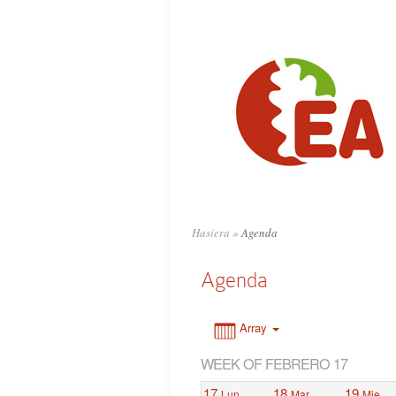
0:00
1:00
2:00
3:00
4:00
Hasiera
»
Agenda
5:00
Agenda
6:00
Array
WEEK OF FEBRERO 17
7:00
17
18
19
Lun
Mar
Mie