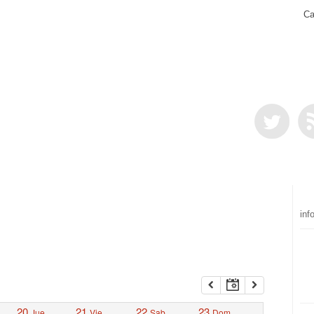
Ca
inf
20
21
22
23
Jue
Vie
Sab
Dom