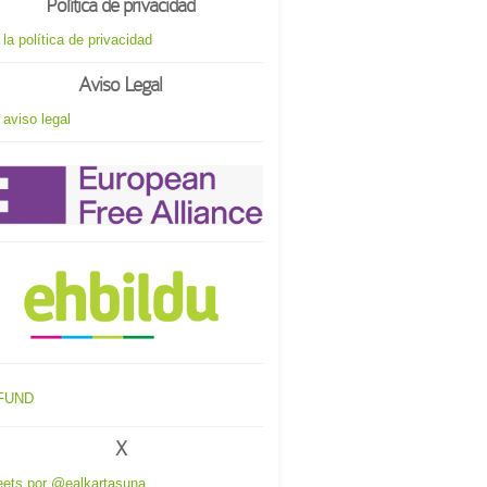
Política de privacidad
 la política de privacidad
Aviso Legal
 aviso legal
X
ets por @ealkartasuna