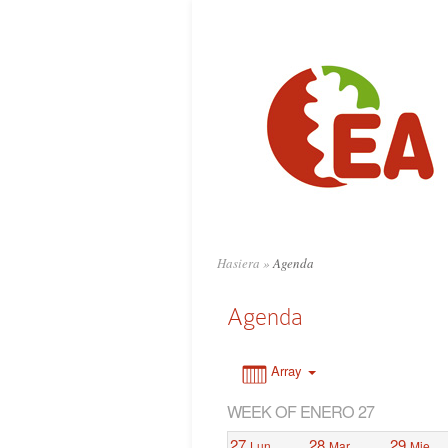
0:00
1:00
2:00
3:00
4:00
Hasiera
»
Agenda
5:00
Agenda
6:00
Array
WEEK OF ENERO 27
7:00
27
28
29
Lun
Mar
Mie