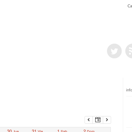
Ca
inf
30
31
1
2
Jue
Vie
Sab
Dom