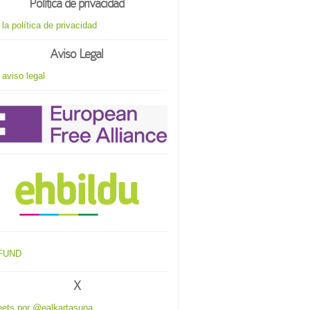
Política de privacidad
 la política de privacidad
Aviso Legal
 aviso legal
X
ets por @ealkartasuna