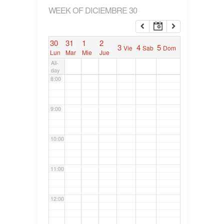
WEEK OF DICIEMBRE 30
6:00
30
31
1
2
3
4
5
Vie
Sab
Dom
7:00
Lun
Mar
Mie
Jue
All-
day
8:00
9:00
10:00
11:00
12:00