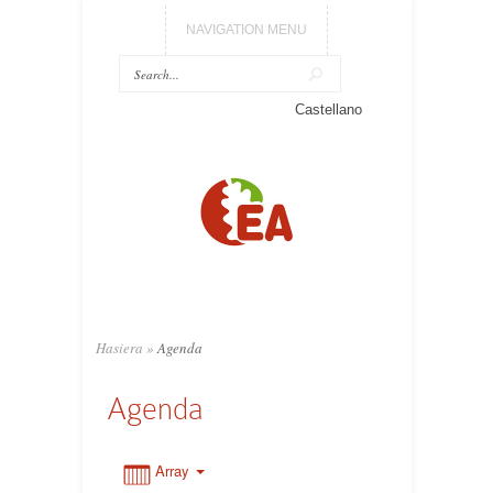
NAVIGATION MENU
Castellano
0:00
1:00
2:00
3:00
Hasiera
»
Agenda
Agenda
4:00
5:00
Array