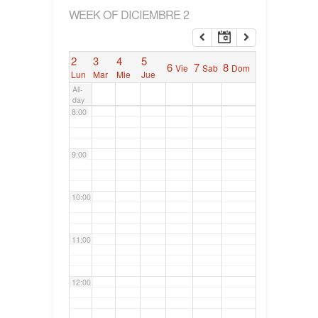
WEEK OF DICIEMBRE 2
6:00
2
3
4
5
6
7
8
Vie
Sab
Dom
7:00
Lun
Mar
Mie
Jue
All-
day
8:00
9:00
10:00
11:00
12:00