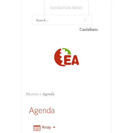
NAVIGATION MENU
Castellano
0:00
1:00
2:00
3:00
Hasiera
»
Agenda
Agenda
4:00
5:00
Array