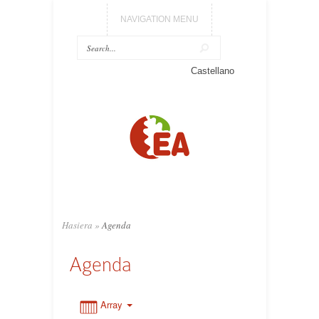
NAVIGATION MENU
Castellano
0:00
1:00
2:00
3:00
Hasiera
»
Agenda
Agenda
4:00
5:00
Array