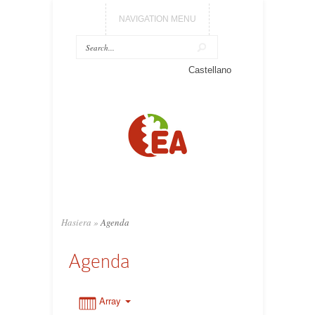
NAVIGATION MENU
Castellano
0:00
1:00
2:00
3:00
Hasiera
»
Agenda
Agenda
4:00
5:00
Array