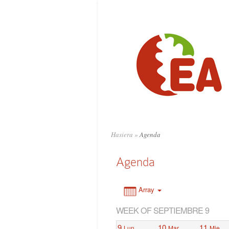
0:00
1:00
2:00
3:00
4:00
Hasiera
»
Agenda
5:00
Agenda
6:00
Array
WEEK OF SEPTIEMBRE 9
7:00
9
10
11
Lun
Mar
Mie