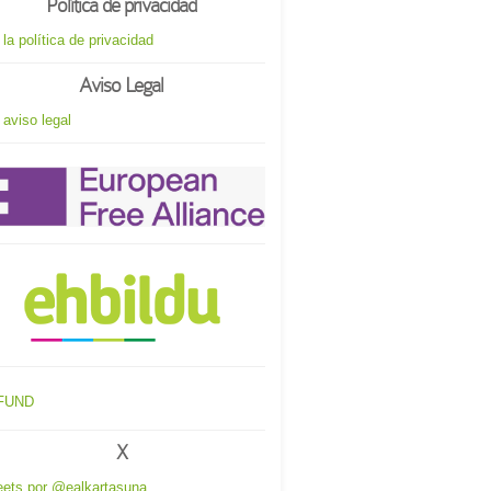
Política de privacidad
 la política de privacidad
Aviso Legal
 aviso legal
X
ets por @ealkartasuna