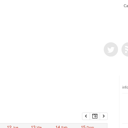
Ca
inf
12
13
14
15
Jue
Vie
Sab
Dom