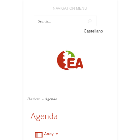
NAVIGATION MENU
Castellano
0:00
1:00
2:00
3:00
Hasiera
»
Agenda
Agenda
4:00
5:00
Array