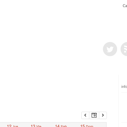
Ca
inf
12
13
14
15
Jue
Vie
Sab
Dom