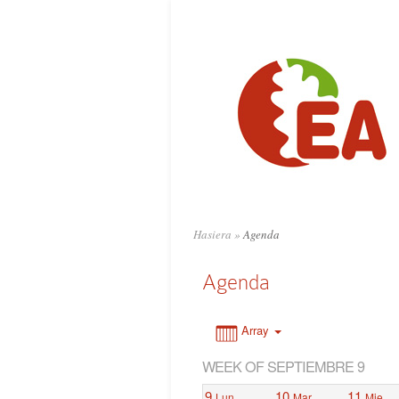
0:00
1:00
2:00
3:00
4:00
Hasiera
»
Agenda
5:00
Agenda
6:00
Array
WEEK OF SEPTIEMBRE 9
7:00
9
10
11
Lun
Mar
Mie