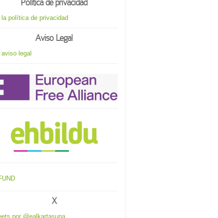
Política de privacidad
 la política de privacidad
Aviso Legal
 aviso legal
X
ets por @ealkartasuna