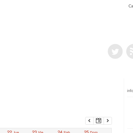
Ca
inf
22
23
24
25
Jue
Vie
Sab
Dom