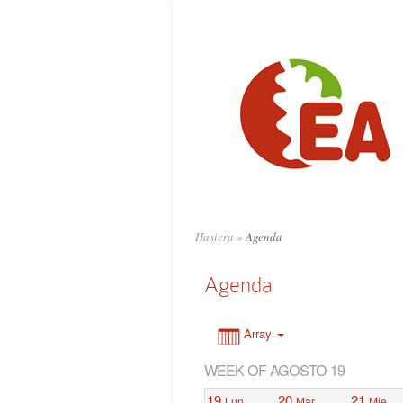
0:00
1:00
2:00
3:00
4:00
Hasiera
»
Agenda
5:00
Agenda
6:00
Array
WEEK OF AGOSTO 19
7:00
19
20
21
Lun
Mar
Mie