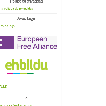
Política de privacidad
 la política de privacidad
Aviso Legal
 aviso legal
X
ets por @ealkartasuna