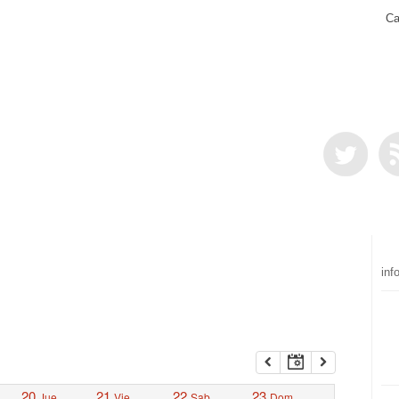
Ca
inf
20
21
22
23
Jue
Vie
Sab
Dom