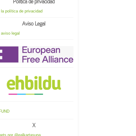
Política de privacidad
 la política de privacidad
Aviso Legal
 aviso legal
X
ets por @ealkartasuna