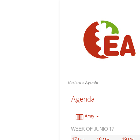
0:00
1:00
2:00
3:00
4:00
Hasiera
»
Agenda
5:00
Agenda
6:00
Array
WEEK OF JUNIO 17
7:00
17
18
19
Lun
Mar
Mie