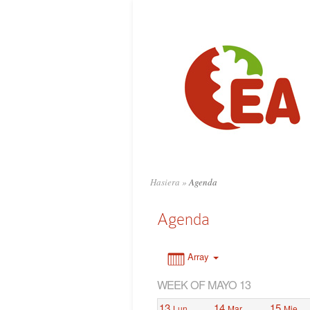
0:00
1:00
2:00
3:00
4:00
Hasiera
»
Agenda
5:00
Agenda
6:00
Array
WEEK OF MAYO 13
7:00
13
14
15
Lun
Mar
Mie