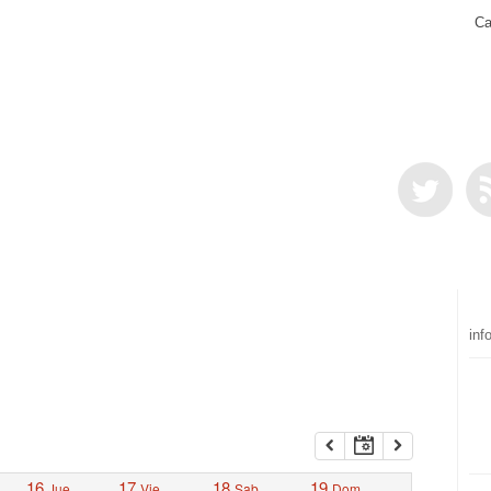
Ca
inf
16
17
18
19
Jue
Vie
Sab
Dom