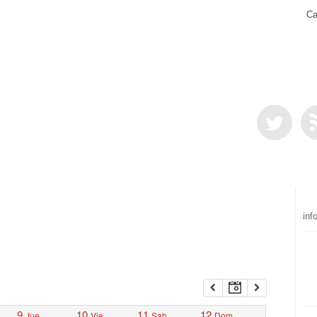
Ca
inf
9
10
11
12
Jue
Vie
Sab
Dom