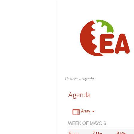
0:00
1:00
2:00
3:00
4:00
Hasiera
»
Agenda
5:00
Agenda
6:00
Array
WEEK OF MAYO 6
7:00
6
7
8
Lun
Mar
Mie