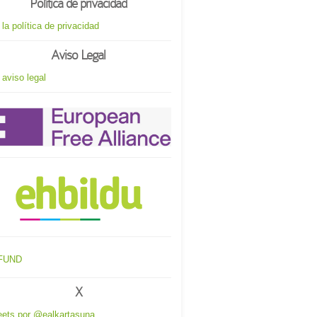
Política de privacidad
 la política de privacidad
Aviso Legal
 aviso legal
X
ets por @ealkartasuna