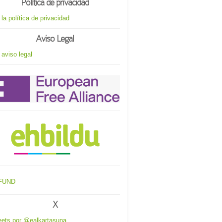
Política de privacidad
 la política de privacidad
Aviso Legal
 aviso legal
X
ets por @ealkartasuna