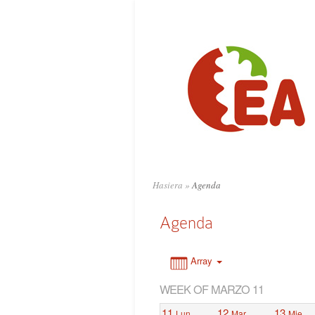
0:00
1:00
2:00
3:00
4:00
Hasiera
»
Agenda
5:00
Agenda
6:00
Array
WEEK OF MARZO 11
7:00
11
12
13
Lun
Mar
Mie