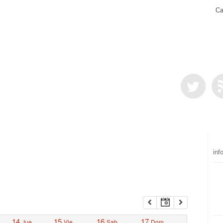
Ca
inf
14
15
16
17
Jue
Vie
Sab
Dom