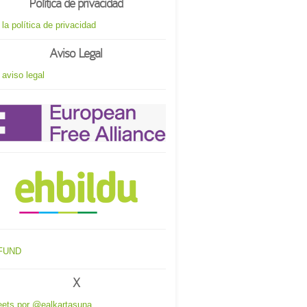
Política de privacidad
 la política de privacidad
Aviso Legal
 aviso legal
X
ets por @ealkartasuna