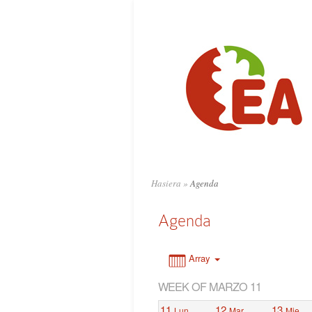
0:00
1:00
2:00
3:00
4:00
Hasiera
»
Agenda
5:00
Agenda
6:00
Array
WEEK OF MARZO 11
7:00
11
12
13
Lun
Mar
Mie