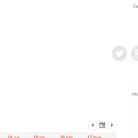
Ca
inf
14
15
16
17
Jue
Vie
Sab
Dom