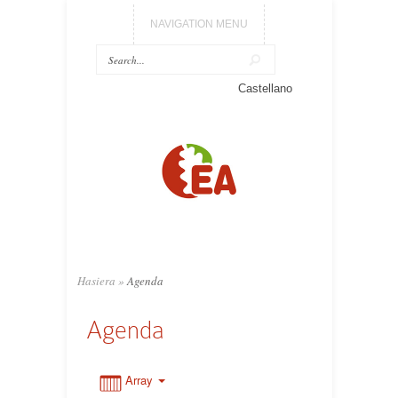
NAVIGATION MENU
Castellano
0:00
1:00
2:00
3:00
Hasiera
»
Agenda
Agenda
4:00
5:00
Array