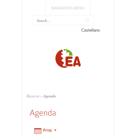
NAVIGATION MENU
Castellano
0:00
1:00
2:00
3:00
Hasiera
»
Agenda
Agenda
4:00
5:00
Array