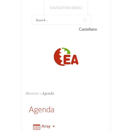
NAVIGATION MENU
Castellano
0:00
1:00
2:00
3:00
Hasiera
»
Agenda
Agenda
4:00
5:00
Array