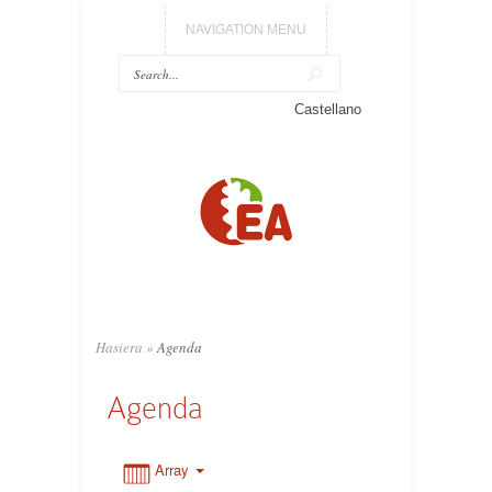
NAVIGATION MENU
Castellano
0:00
1:00
2:00
3:00
Hasiera
»
Agenda
Agenda
4:00
5:00
Array