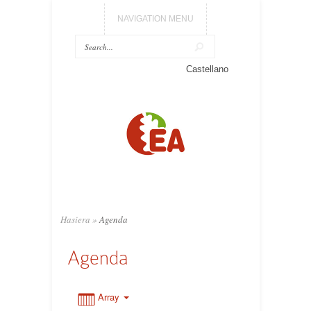
NAVIGATION MENU
Castellano
0:00
1:00
2:00
3:00
Hasiera
»
Agenda
Agenda
4:00
5:00
Array