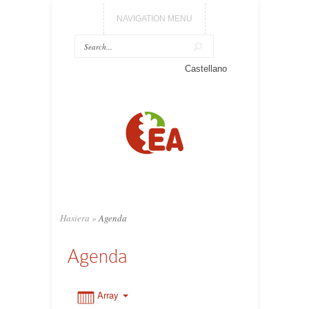
NAVIGATION MENU
Castellano
0:00
1:00
2:00
3:00
Hasiera
»
Agenda
Agenda
4:00
5:00
Array