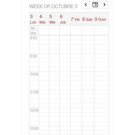
6:00
WEEK OF OCTUBRE 3
3
4
5
6
7
8
9
Vie
Sab
Dom
7:00
Lun
Mar
Mie
Jue
All-
day
8:00
9:00
10:00
11:00
12:00
13:00