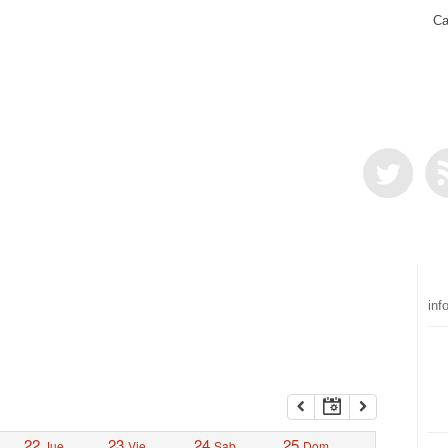
Ca
inf
22
23
24
25
Jue
Vie
Sab
Dom