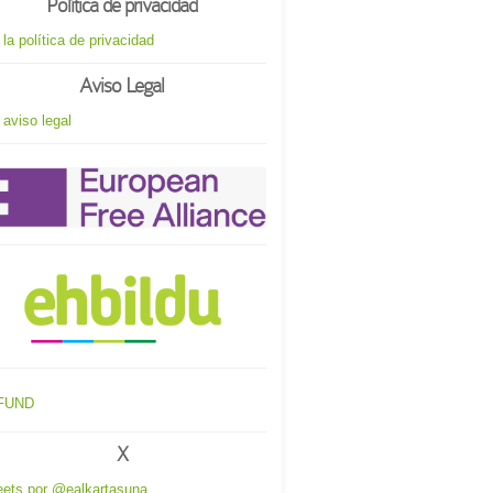
Política de privacidad
 la política de privacidad
Aviso Legal
 aviso legal
X
ets por @ealkartasuna