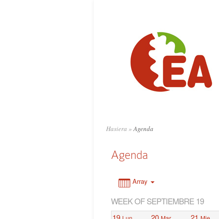
0:00
1:00
2:00
3:00
4:00
Hasiera
»
Agenda
5:00
Agenda
6:00
Array
WEEK OF SEPTIEMBRE 19
7:00
19
20
21
Lun
Mar
Mie