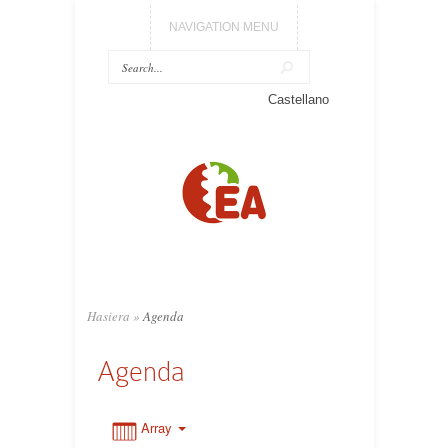
NAVIGATION MENU
Castellano
0:00
1:00
2:00
3:00
Hasiera
»
Agenda
Agenda
4:00
5:00
Array