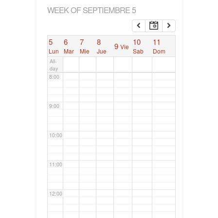
WEEK OF SEPTIEMBRE 5
6:00
5
6
7
8
10
11
9
Vie
7:00
Lun
Mar
Mie
Jue
Sab
Dom
All-
day
8:00
9:00
10:00
11:00
12:00