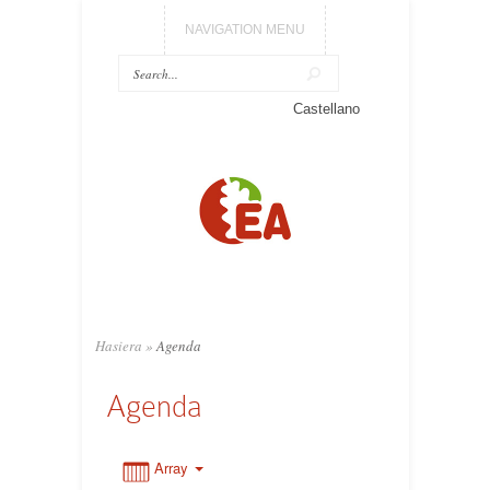
NAVIGATION MENU
Castellano
0:00
1:00
2:00
3:00
Hasiera
»
Agenda
Agenda
4:00
5:00
Array