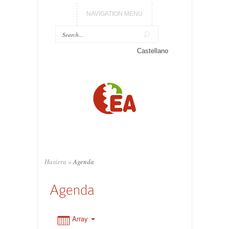
NAVIGATION MENU
Castellano
0:00
1:00
2:00
3:00
Hasiera
»
Agenda
Agenda
4:00
5:00
Array