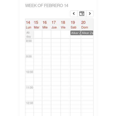
WEEK OF FEBRERO 14
6:00
14
15
16
17
18
19
20
7:00
Lun
Mar
Mie
Jue
Vie
Sab
Dom
All-
Alkar Zainduz, XIII Congreso d
Alkar Zainduz, XIII Con
day
8:00
9:00
10:00
11:00
12:00