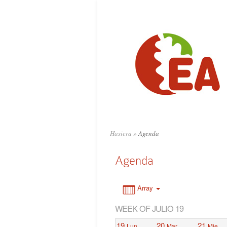
0:00
1:00
2:00
3:00
4:00
Hasiera
»
Agenda
5:00
Agenda
6:00
Array
WEEK OF JULIO 19
7:00
19
20
21
Lun
Mar
Mie