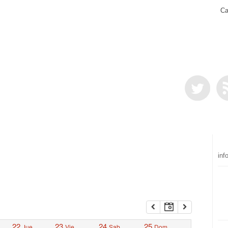
Ca
inf
22
23
24
25
Jue
Vie
Sab
Dom