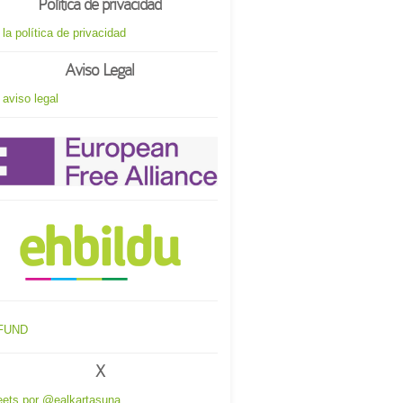
Política de privacidad
 la política de privacidad
Aviso Legal
 aviso legal
X
ets por @ealkartasuna