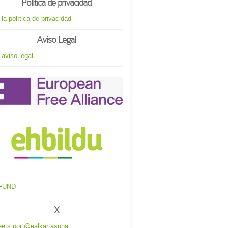
Política de privacidad
 la política de privacidad
Aviso Legal
 aviso legal
X
ets por @ealkartasuna