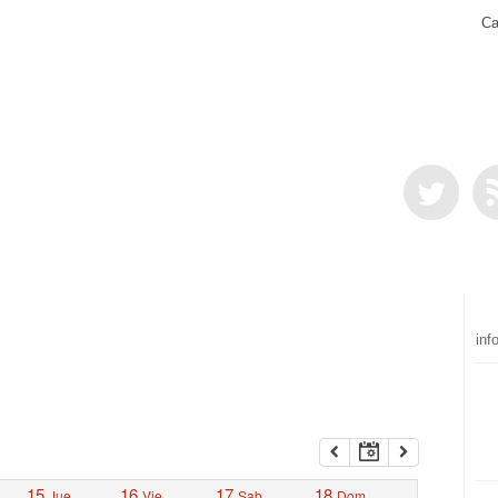
Ca
inf
15
16
17
18
Jue
Vie
Sab
Dom