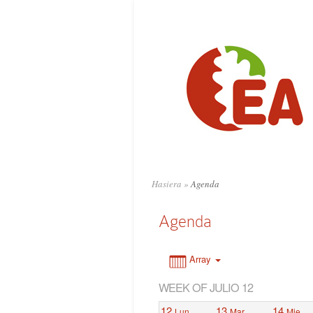
0:00
1:00
2:00
3:00
4:00
Hasiera
»
Agenda
5:00
Agenda
6:00
Array
WEEK OF JULIO 12
7:00
12
13
14
Lun
Mar
Mie