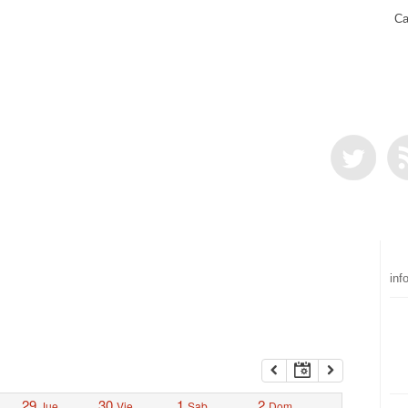
Ca
inf
29
30
1
2
Jue
Vie
Sab
Dom