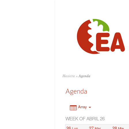
0:00
1:00
2:00
3:00
4:00
Hasiera
»
Agenda
5:00
Agenda
6:00
Array
WEEK OF ABRIL 26
7:00
26
27
28
Lun
Mar
Mie