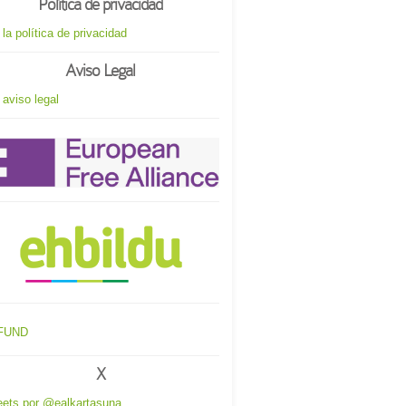
Política de privacidad
 la política de privacidad
Aviso Legal
 aviso legal
X
ets por @ealkartasuna