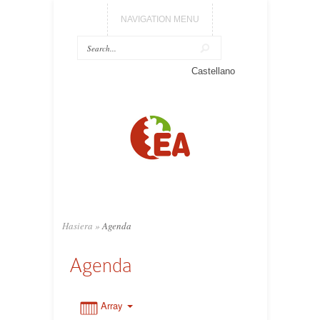
NAVIGATION MENU
Castellano
0:00
1:00
2:00
3:00
Hasiera
»
Agenda
Agenda
4:00
5:00
Array