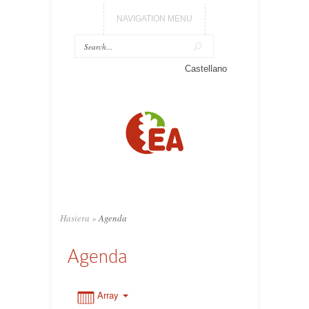
NAVIGATION MENU
Castellano
0:00
1:00
2:00
3:00
Hasiera
»
Agenda
Agenda
4:00
5:00
Array