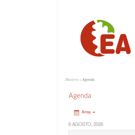
0:00
1:00
2:00
3:00
4:00
Hasiera
»
Agenda
5:00
Agenda
6:00
Array
6 AGOSTO, 2026
7:00