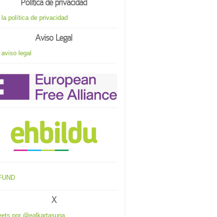
Política de privacidad
 la política de privacidad
Aviso Legal
 aviso legal
X
ets por @ealkartasuna