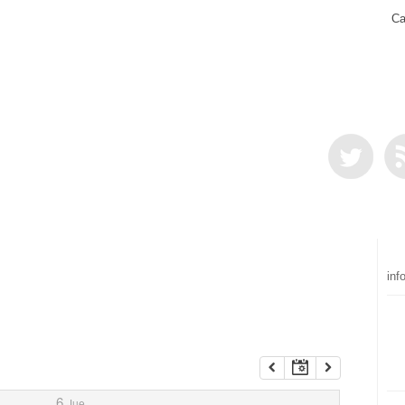
Ca
inf
6
Jue