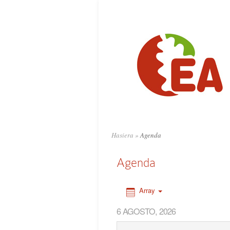
0:00
1:00
2:00
3:00
4:00
Hasiera
»
Agenda
5:00
Agenda
6:00
Array
6 AGOSTO, 2026
7:00