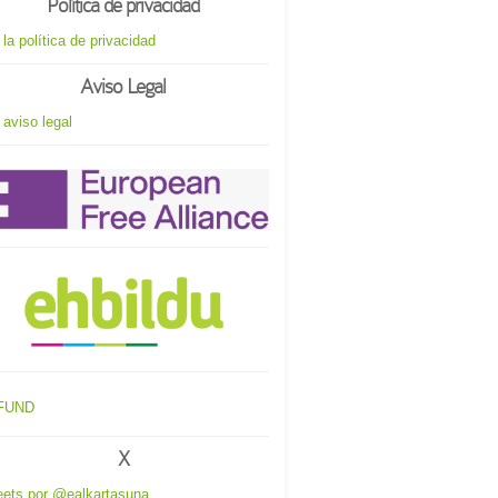
Política de privacidad
 la política de privacidad
Aviso Legal
 aviso legal
X
ets por @ealkartasuna