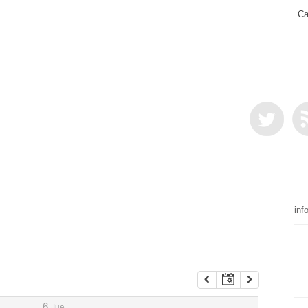
Ca
inf
6
Jue