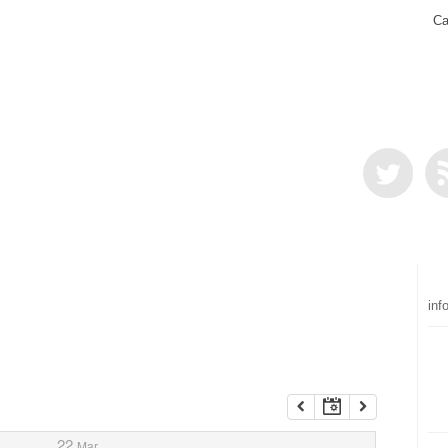
Ca
inf
22
Mar