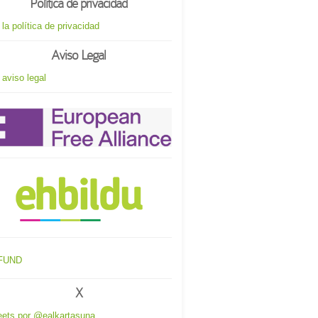
Política de privacidad
 la política de privacidad
Aviso Legal
 aviso legal
X
ets por @ealkartasuna