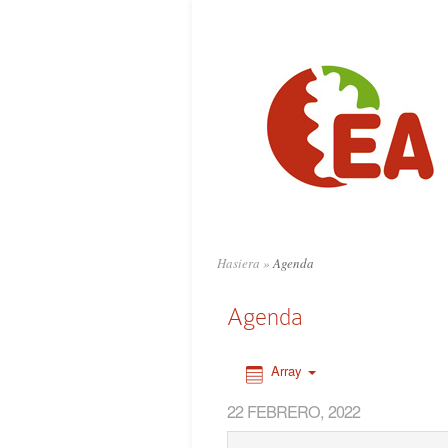
0:00
1:00
2:00
3:00
4:00
Hasiera
»
Agenda
5:00
Agenda
6:00
Array
22 FEBRERO, 2022
7:00