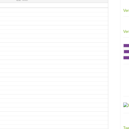
Ver
Ver
Twe