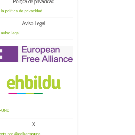
Política de privacidad
 la política de privacidad
Aviso Legal
 aviso legal
X
ets por @ealkartasuna