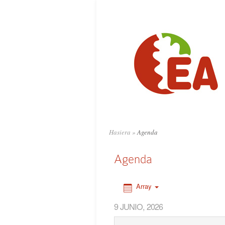
0:00
1:00
2:00
3:00
4:00
Hasiera
»
Agenda
5:00
Agenda
6:00
Array
9 JUNIO, 2026
7:00