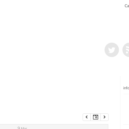
Ca
inf
9
Mar