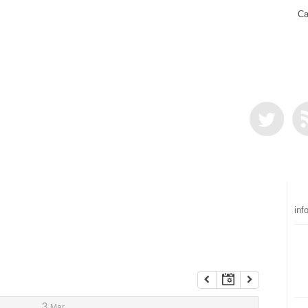
Ca
inf
3
Mar