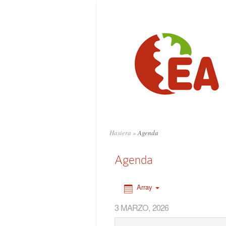
0:00
1:00
2:00
3:00
4:00
Hasiera
»
Agenda
5:00
Agenda
6:00
Array
3 MARZO, 2026
7:00