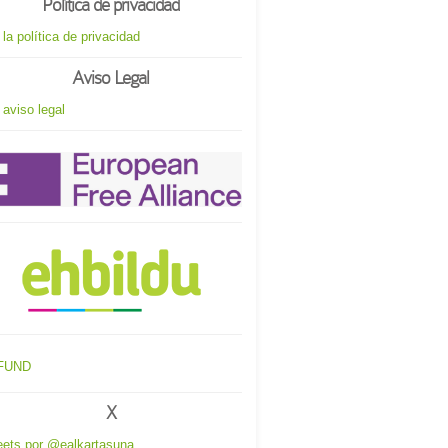
Política de privacidad
 la política de privacidad
Aviso Legal
 aviso legal
X
ets por @ealkartasuna