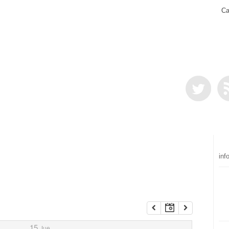
Ca
inf
15
Jue