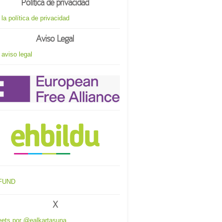
Política de privacidad
 la política de privacidad
Aviso Legal
 aviso legal
X
ets por @ealkartasuna