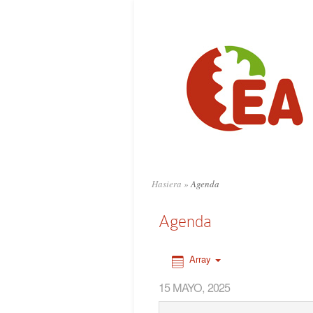
0:00
1:00
2:00
3:00
4:00
Hasiera
»
Agenda
5:00
Agenda
6:00
Array
15 MAYO, 2025
7:00