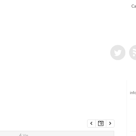
Ca
inf
4
Vie