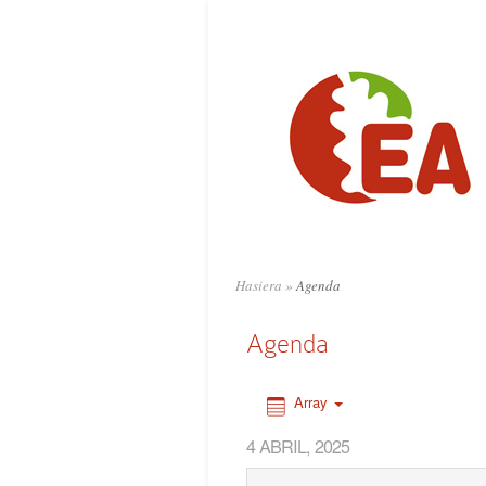
0:00
1:00
2:00
3:00
4:00
Hasiera
»
Agenda
5:00
Agenda
6:00
Array
4 ABRIL, 2025
7:00