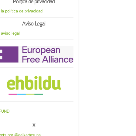
Política de privacidad
 la política de privacidad
Aviso Legal
 aviso legal
X
ets por @ealkartasuna