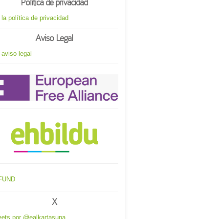
Política de privacidad
 la política de privacidad
Aviso Legal
 aviso legal
X
ets por @ealkartasuna