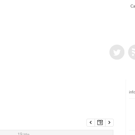
Ca
inf
19
Mie