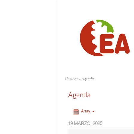
0:00
1:00
2:00
3:00
4:00
Hasiera
»
Agenda
5:00
Agenda
6:00
Array
19 MARZO, 2025
7:00