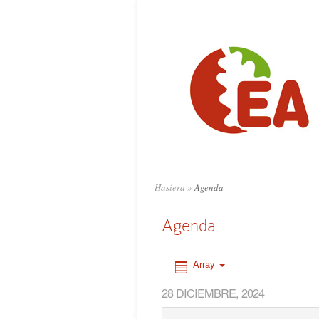
0:00
1:00
2:00
3:00
4:00
Hasiera
»
Agenda
5:00
Agenda
6:00
Array
28 DICIEMBRE, 2024
7:00