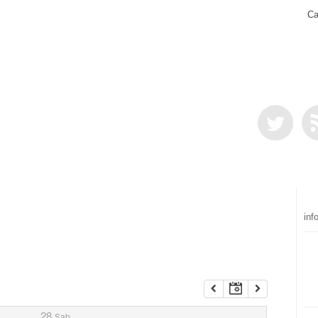
Ca
inf
28
Sab