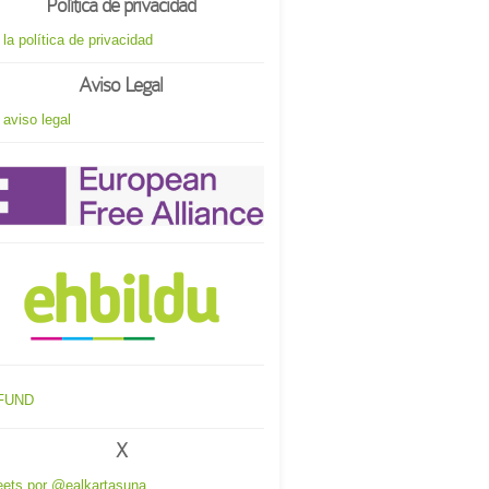
Política de privacidad
 la política de privacidad
Aviso Legal
 aviso legal
X
ets por @ealkartasuna