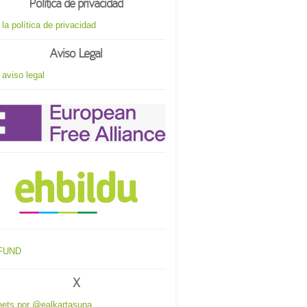
Política de privacidad
 la política de privacidad
Aviso Legal
 aviso legal
X
ets por @ealkartasuna