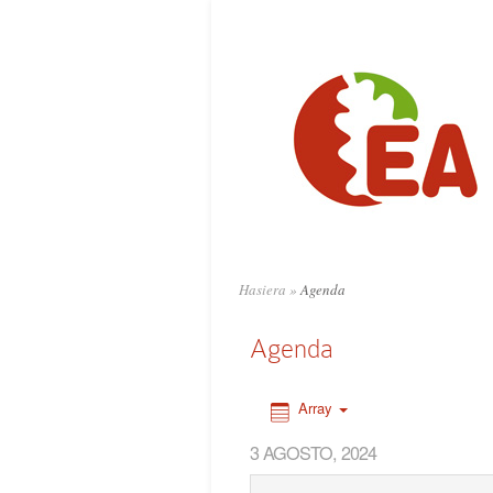
0:00
1:00
2:00
3:00
4:00
Hasiera
»
Agenda
5:00
Agenda
6:00
Array
3 AGOSTO, 2024
7:00