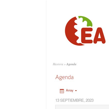
0:00
1:00
2:00
3:00
4:00
Hasiera
»
Agenda
5:00
Agenda
6:00
Array
13 SEPTIEMBRE, 2023
7:00