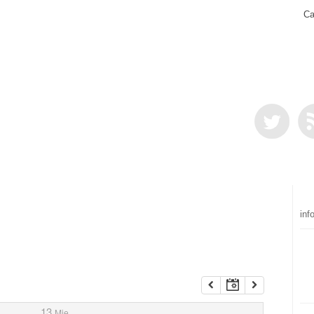
Ca
inf
13
Mie