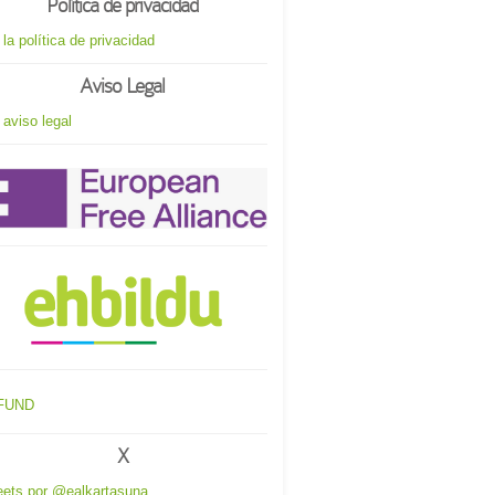
Política de privacidad
 la política de privacidad
Aviso Legal
 aviso legal
X
ets por @ealkartasuna