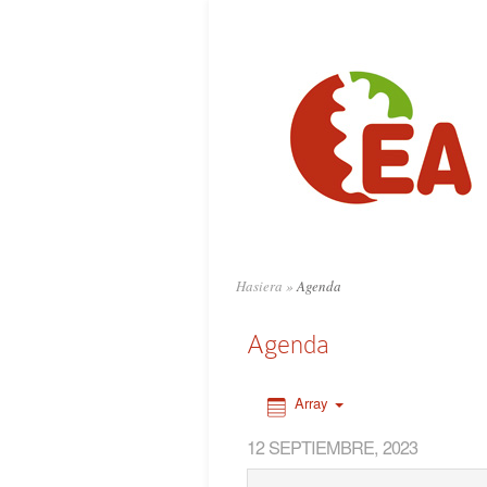
0:00
1:00
2:00
3:00
4:00
Hasiera
»
Agenda
5:00
Agenda
6:00
Array
12 SEPTIEMBRE, 2023
7:00