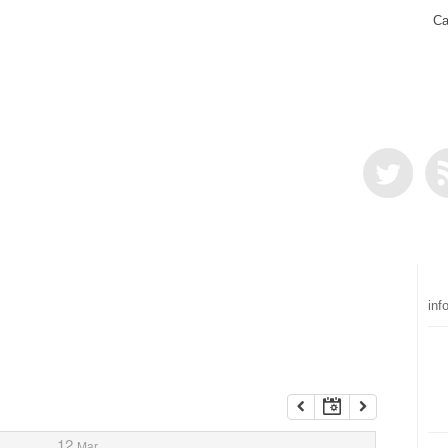
Ca
inf
12
Mar