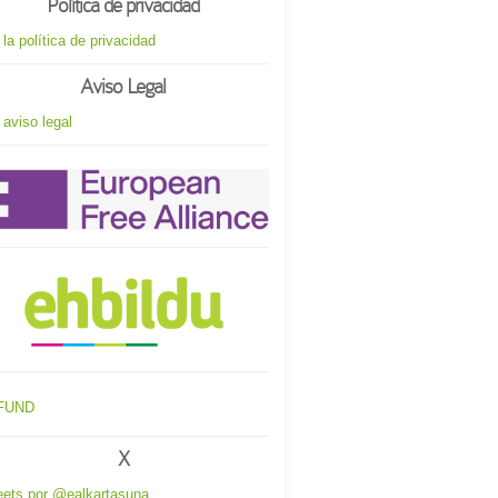
Política de privacidad
 la política de privacidad
Aviso Legal
 aviso legal
X
ets por @ealkartasuna