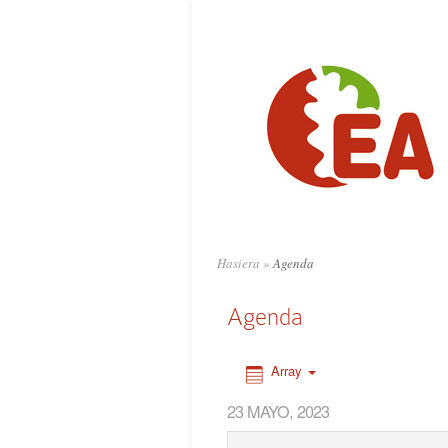
0:00
1:00
2:00
3:00
4:00
Hasiera
»
Agenda
5:00
Agenda
6:00
Array
23 MAYO, 2023
7:00