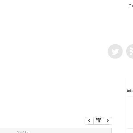
Ca
inf
23
Mar