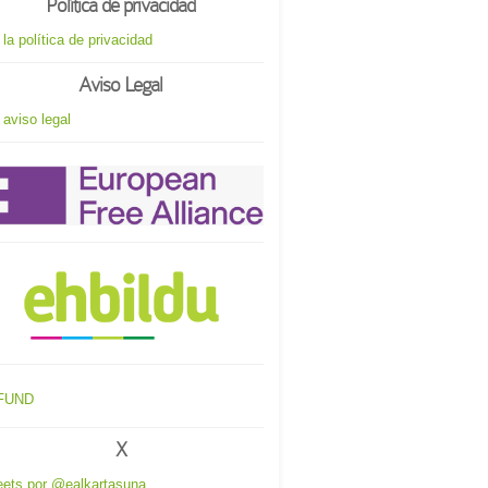
Política de privacidad
 la política de privacidad
Aviso Legal
 aviso legal
X
ets por @ealkartasuna