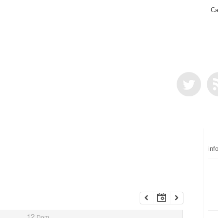
Ca
inf
12
Dom