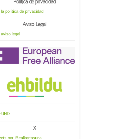
Política de privacidad
 la política de privacidad
Aviso Legal
 aviso legal
X
ets por @ealkartasuna