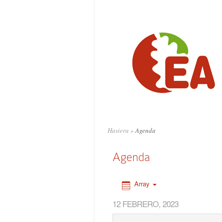
0:00
1:00
2:00
3:00
4:00
Hasiera
»
Agenda
5:00
Agenda
6:00
Array
12 FEBRERO, 2023
7:00