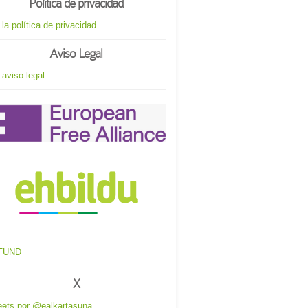
Política de privacidad
 la política de privacidad
Aviso Legal
 aviso legal
X
ets por @ealkartasuna