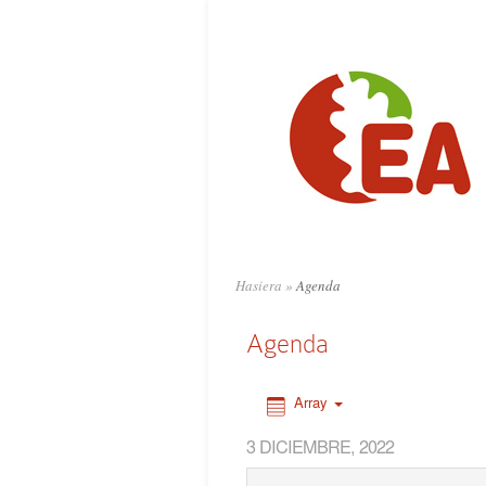
0:00
1:00
2:00
3:00
4:00
Hasiera
»
Agenda
5:00
Agenda
6:00
Array
3 DICIEMBRE, 2022
7:00