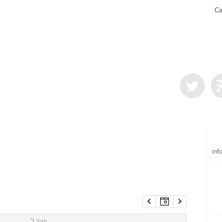
Ca
inf
3
Sab